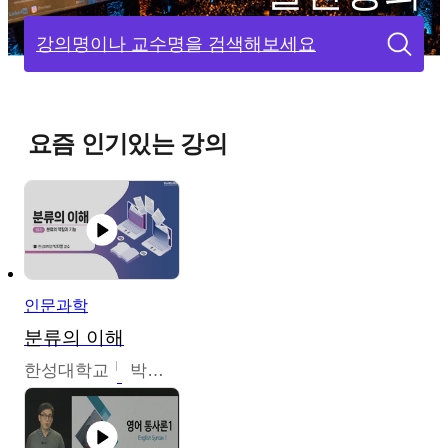
강의명이나 교수명을 검색해보세요
요즘 인기있는 강의
인문과학
분류의 이해
한성대학교
박지영,이혜원,최인경