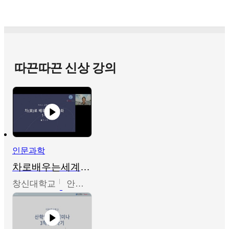
따끈따끈 신상 강의
인문과학
차로배우는세계문화
창신대학교
안소영