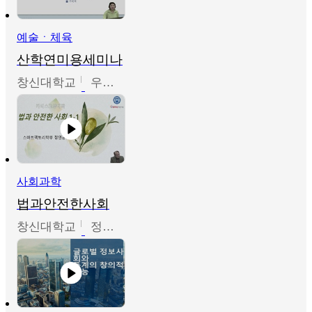
예술ㆍ체육
산학연미용세미나
창신대학교
우미옥,오윤경,박선이
사회과학
법과안전한사회
창신대학교
정연균