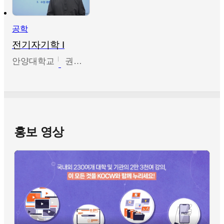
공학
전기자기학 I
안양대학교
권원현
홍보 영상