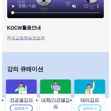
KOCW활용안내
한국교육학술정보원
강의 큐레이션
전공별강의
대학/기관별강
테마강의
의
강의보기
강의보기