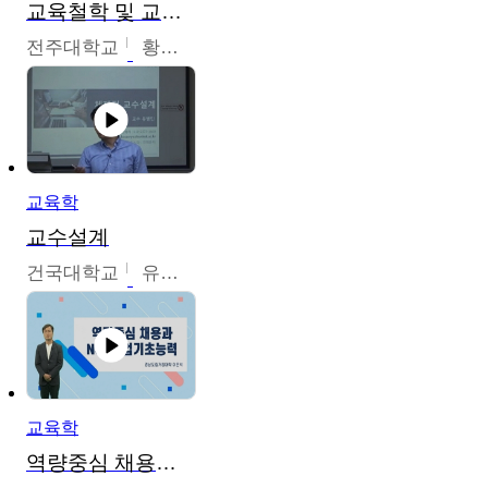
교육철학 및 교육사
전주대학교
황혜연
교육학
교수설계
건국대학교
유병민
교육학
역량중심 채용과 NCS직업기초능력