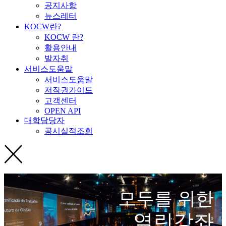
공지사항
뉴스레터
KOCW란?
KOCW 란?
활용안내
발자취
서비스도움말
서비스도움말
저작권가이드
고객센터
OPEN API
대학담당자
공시실적조회
모두를 위한
열린강좌