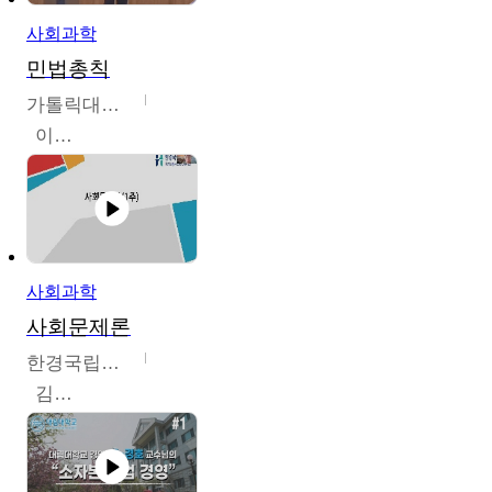
사회과학
민법총칙
가톨릭대학교
이홍민
사회과학
사회문제론
한경국립대학교
김구민