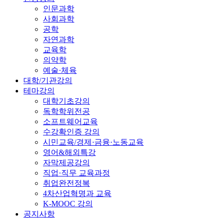
인문과학
사회과학
공학
자연과학
교육학
의약학
예술·체육
대학/기관강의
테마강의
대학기초강의
독학학위전공
소프트웨어교육
수강확인증 강의
시민교육/경제·금융·노동교육
영어&해외특강
자막제공강의
직업·직무 교육과정
취업완전정복
4차산업혁명과 교육
K-MOOC 강의
공지사항