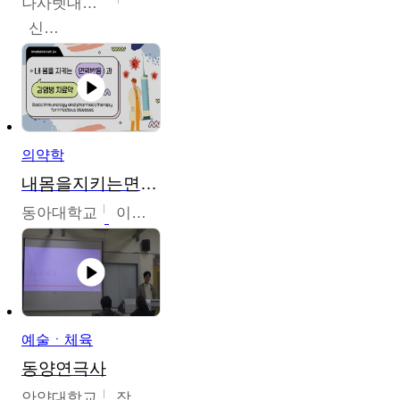
나사렛대학교
신미경
의약학
내몸을지키는면역반응과감염병치료약
동아대학교
이상민
예술ㆍ체육
동양연극사
안양대학교
장영수