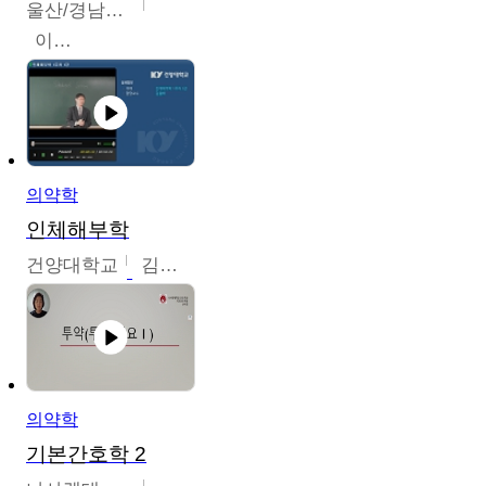
울산/경남권역센터
이은석
의약학
인체해부학
건양대학교
김철태
의약학
기본간호학 2