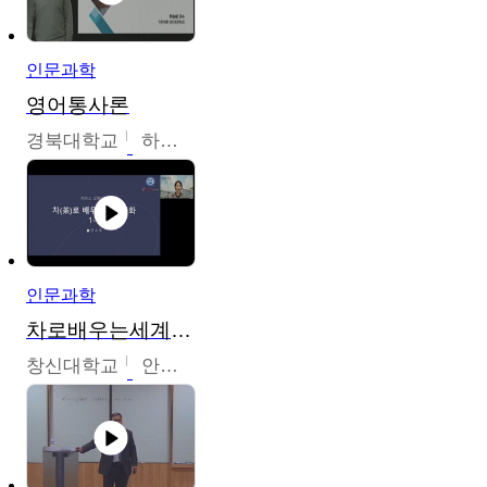
인문과학
영어통사론
경북대학교
하승완
인문과학
차로배우는세계문화
창신대학교
안소영