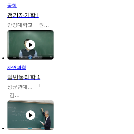
공학
전기자기학 I
안양대학교
권원현
자연과학
일반물리학 1
성균관대학교
김범준