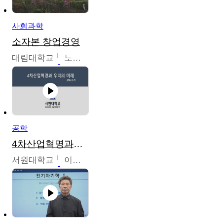
사회과학
소자본 창업경영
대림대학교
노경호
공학
4차산업혁명과우리의미래
서원대학교
이병권