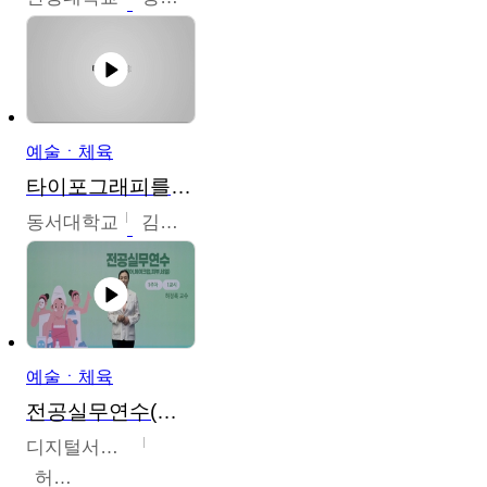
예술ㆍ체육
타이포그래피를 배워봅시다.
동서대학교
김경원
예술ㆍ체육
전공실무연수(헤어,메이크업,피부,네일)
디지털서울문화예술대학교
허정록