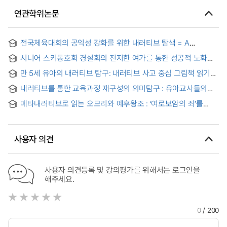
연관학위논문
전국체육대회의 공익성 강화를 위한 내러티브 탐색 = A
Narrative Inquiry into Enhancing the Public Value of the
시니어 스키동호회 경설회의 진지한 여가를 통한 성공적 노화의
Korean National Sports Festival
내러티브 탐구
만 5세 유아의 내러티브 탐구: 내러티브 사고 중심 그림책 읽기
활동을 중심으로 = A Study on the 5-Year-Old Children’s
내러티브를 통한 교육과정 재구성의 의미탐구 : 유아교사들의
Narrative: Focused on Narrative Thinking Picture Book
이야기를 중심으로 = Early Childhood Teachers’ Perception
Reading Activities
메타내러티브로 읽는 오므리와 예후왕조 : ‘여로보암의 죄’를
on Reconstruction of Curriculum Based on Narrative
중심으로 = A Metanarrative Reading of Omrid and Jehu
Dynasties -Focused on of the 'Sin of Jeroboam'
사용자 의견
사용자 의견등록 및 강의평가를 위해서는 로그인을
해주세요.
0
/ 200