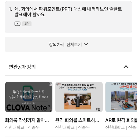
1.
왜, 회의에서 파워포인트(PPT) 대신에 내러티브인 줄글로
발표해야 할까요
URL
강의차시
전체보기
연관공개강의
회의록 작성까지 알아서 척척, 업무시 꼭 필요한 AI 음성인식 서비스
원격 회의를 스마트하게 할 수 있는 360 ° Kandao meeting Camera
신한대학교
신종우
신한대학교
신종우
신한대학교
신종