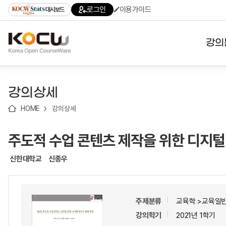
로
로
로
바
로그인
이용가이드
대시보드
가
가
가
로
기
기
기
가
(skip
기
to
강의
content)
대학
강의상세
기관
HOME
강의상세
전공
주도적 수업 콘텐츠 제작을 위한 디지털
테마
신한대학교
신종우
주제분류
교육학 >교육일
강의학기
2021년 1학기