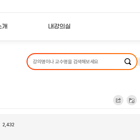
소개
내강의실
?
강의리스트
수강확인증강의
사용자의견
내강의클립
2,432