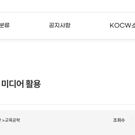
분류
공지사항
KOCW
강의
공지사항
KOCW란
강의
뉴스레터
활용안내
분야
주요통계현황
발자취
 미디어 활용
강의
서비스도움말
고객센터
반 >교육공학
조회수