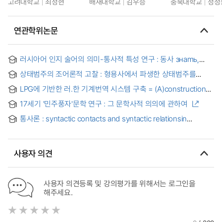
고려대학교
최정현
배재대학교
김우승
충북대학교
정정
연관학위논문
러시아어 인지 술어의 의미-통사적 특성 연구 : 동사 знаmь,
счцmаmь, эумаmь를 중심으로 = Семантические и
상태범주의 조어론적 고찰 : 형용사에서 파생한 상태범주를
синтаксические особенности эпистемических
중심으로
предикатов в русском языке
LPG에 기반한 러.한 기계번역 시스템 구축 = (A)construction
of Russian-Korean machine translation system based on
17세기 '민주풍자'문학 연구 : 그 문학사적 의의에 관하여
LPG
통사론 : syntactic contacts and syntactic relationsin
communicative aspects
사용자 의견
사용자 의견등록 및 강의평가를 위해서는 로그인을
해주세요.