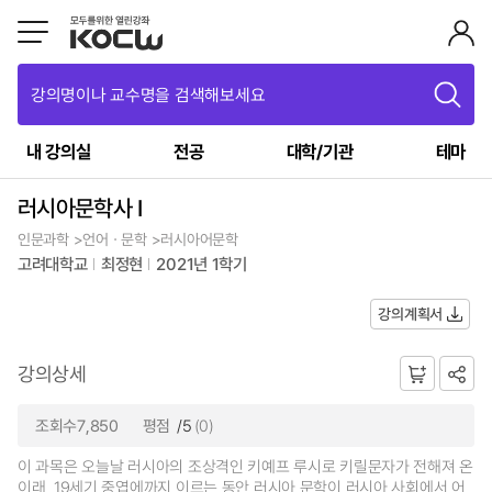
강의명이나 교수명을 검색해보세요
내 강의실
전공
대학/기관
테마
러시아문학사 I
인문과학 >언어ㆍ문학 >러시아어문학
고려대학교
최정현
2021년 1학기
강의계획서
강의상세
조회수7,850
평점
/5
(0)
이 과목은 오늘날 러시아의 조상격인 키예프 루시로 키릴문자가 전해져 온
이래, 19세기 중엽에까지 이르는 동안 러시아 문학이 러시아 사회에서 어