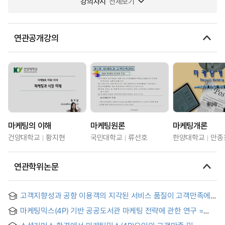
강의차시
전체보기
연관공개강의
마케팅의 이해
마케팅원론
마케팅개론
건양대학교
황지현
국민대학교
류선호
한양대학교
안종
연관학위논문
고객지향성과 공항 이용객의 지각된 서비스 품질이 고객만족에
미치는 영향 : 국내공항의 공항 종사원과 이용객을 중심으로
마케팅믹스(4P) 기반 공공도서관 마케팅 전략에 관한 연구 =
Study on Library Marketing Strategy for Public Libraries