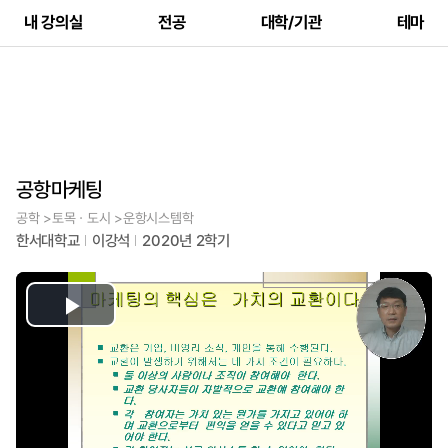
내 강의실
전공
대학/기관
테마
공항마케팅
공학 >토목ㆍ도시 >운항시스템학
한서대학교
이강석
2020년 2학기
Play
Video