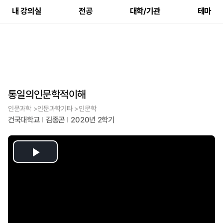
내 강의실
전공
대학/기관
테마
통일의인문학적이해
인문과학 >인문과학기타 >인문학
건국대학교
김종곤
2020년 2학기
Play
Video