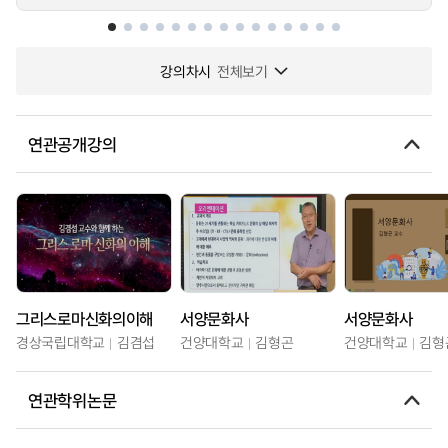
강의차시
전체보기
연관공개강의
그리스로마신화의이해
서양문화사
서양문화사
경상국립대학교
김겸섭
건양대학교
김형곤
건양대학교
김형
연관학위논문