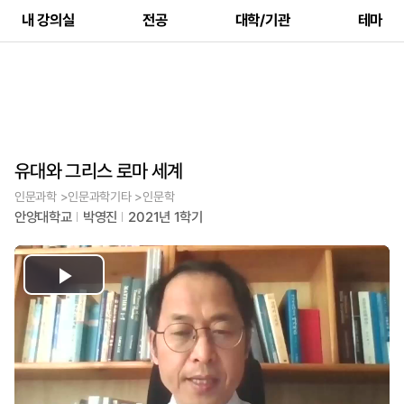
내 강의실
전공
대학/기관
테마
유대와 그리스 로마 세계
인문과학 >인문과학기타 >인문학
안양대학교
박영진
2021년 1학기
Play
Video