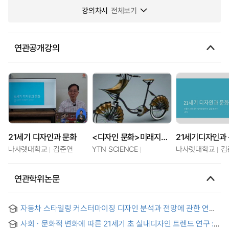
강의차시
전체보기
연관공개강의
21세기 디자인과 문화
<디자인 문화>미래지향적 이동수단, 자전거의 진화
21세기디자인과
나사렛대학교
김준연
YTN SCIENCE
나사렛대학교
김
연관학위논문
자동차 스타일링 커스터마이징 디자인 분석과 전망에 관한 연구
= A study on automobile styling customizing design
사회ㆍ문화적 변화에 따른 21세기 초 실내디자인 트렌드 연구 :
analysis and prospect