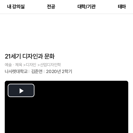
내 강의실
전공
대학/기관
테마
21세기 디자인과 문화
예술ㆍ체육 >디자인 >산업디자인학
나사렛대학교
김준연
2020년 2학기
Play
Video