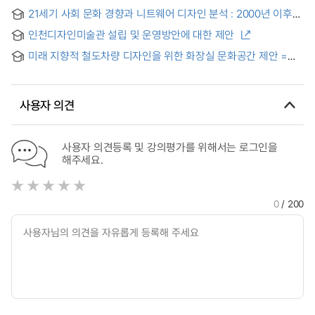
멀티플렉스 영화관의 서비스공간 계획을 중심으로 = (A) study
21세기 사회 문화 경향과 니트웨어 디자인 분석 : 2000년 이후
on the early 21 century interior design trend which is
Pret-a-porter를 중심으로 = An analysis of the 21st century
based on the socio-cultural change : Focused on the
인천디자인미술관 설립 및 운영방안에 대한 제안
sociocultural trend and knitwears design : Concentrating
service area of multiplex cinema
on Pret-a-porter after 2000
미래 지향적 철도차량 디자인을 위한 화장실 문화공간 제안 =
Cultural Restroom Proposal for Futuristic Railway Vehicle
Design
사용자 의견
사용자 의견등록 및 강의평가를 위해서는 로그인을
해주세요.
0
/ 200