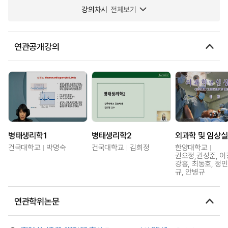
강의차시
전체보기
연관공개강의
병태생리학1
병태생리학2
외과학 및 임상
건국대학교
박명숙
건국대학교
김희정
한양대학교
권오정,권성준, 이
강홍, 최동호, 정민
규, 안병규
연관학위논문