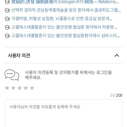
實驗的 誘發 腦動脈瘤와 Estrogen과의 關係 = Relations
between experimentally induced cerebral aneurysms and
선택적 경피적 관상동맥중재술을 받은 환자에서 클로피도그렐
estrogen in rats
투여 시기의 임상적 의미 = Clinical implication of timing of
각결막염, 허혈성 심질환, 뇌졸중으로 인한 응급실 방문과
clopidogrel loading in patients underwent elective
미세먼지 농도 간의 관계
percutaneous coronary intervention
고콜레스테롤혈증이 있는 불안정형 협심증 환자에서 저용량
심바스타틴제재 투여 후 혈중 지질 및 IL-6, CRP의 변화 = (The)
고콜레스테롤혈증이 있는 불안정형 협심증환자에서 심바스타틴
Change of Cholesterol level and IL-6, CRP in Unstable
투여용량에 따른 혈중 지질 및 염증지표의 변화 = Dose
Angina Patients with Hypercholesterolemia after Low Dose
dependent Changes of Lipid Profile, IL-6 and CRP in
Simvastatin Therapy
Unstable Angina Patients with Hypercholesterolemia after
사용자 의견
Simvastatin Therapy
사용자 의견등록 및 강의평가를 위해서는 로그인을
해주세요.
0
/ 200