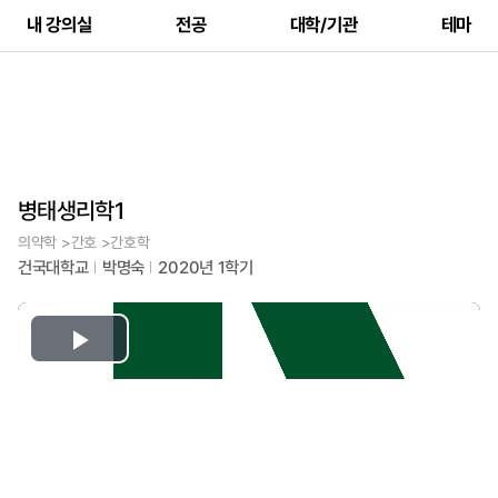
내 강의실
전공
대학/기관
테마
병태생리학1
의약학 >간호 >간호학
건국대학교
박명숙
2020년 1학기
Play
Video