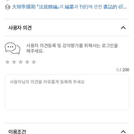
소급설치 입법을 중심으로 = The Study on The Improvement
Checking Support System in Open BIM Environments
大韓帝國期 『法規類編』의 編纂과 刊行에 관한 書誌的 硏究
of The Legal Stability of The Fire Laws
사용자 의견
사용자 의견등록 및 강의평가를 위해서는 로그인을
해주세요.
0
/ 200
이용조건