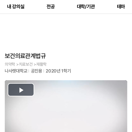
내 강의실
전공
대학/기관
테마
보건의료관계법규
의약학 >치료보건 >재활학
나사렛대학교
공진용
2020년 1학기
Play
Video