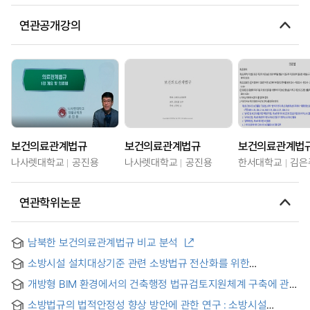
연관공개강의
보건의료관계법규
보건의료관계법규
보건의료관계법
나사렛대학교
공진용
나사렛대학교
공진용
한서대학교
김은
연관학위논문
남북한 보건의료관계법규 비교 분석
소방시설 설치대상기준 관련 소방법규 전산화를 위한
법규체계화 = (A) Study on the Systematization of Fire
개방형 BIM 환경에서의 건축행정 법규검토지원체계 구축에 관한
Service Laws for the Standard Fire Protection Systems
연구 : BIM 데이터 관리기술을 중심으로 = A Study on the
Installation
소방법규의 법적안정성 향상 방안에 관한 연구 : 소방시설
Development of Architectural Administration for Code