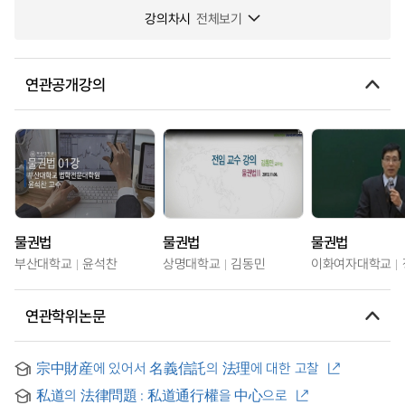
강의차시
전체보기
연관공개강의
물권법
물권법
물권법
부산대학교
윤석찬
상명대학교
김동민
이화여자대학교
연관학위논문
宗中財産에 있어서 名義信託의 法理에 대한 고찰
私道의 法律問題 : 私道通行權을 中心으로