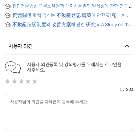
집합건물법상 구분소유권과 대지사용권의 일체성에 관한 연구 =
A study on the integrity of classified ownership and land
實體關係에 符合하는 不動産登記 構築에 관한 硏究 = A
use rights under the collective building Act
study on the construction of the real-estate registration
不動産信託制度의 改善方案에 관한 硏究 = A Study on the
corresponding to the substance
Real Estate Trust
사용자 의견
사용자 의견등록 및 강의평가를 위해서는 로그인을
해주세요.
0
/ 200