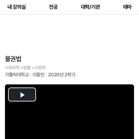
내 강의실
전공
대학/기관
테마
물권법
사회과학 >법률 >사법학
가톨릭대학교
이홍민
2020년 2학기
Play
Video