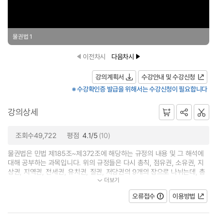
물권법 1
이전차시
다음차시
강의계획서
수강안내 및 수강신청
※ 수강확인증 발급을 위해서는 수강신청이 필요합니다
강의상세
조회수49,722
평점
4.1/5
(10)
물권법은 민법 제185조~제372조에 해당하는 규정의 내용 및 그 해석에
대해 공부하는 과목입니다. 위의 규정들은 다시 총칙, 점유권, 소유권, 지
상권, 지역권, 전세권, 유치권, 질권, 저당권의 9개의 장으로 나뉘는데, 총
더보기
칙에서 물권 변동 등 물권의 기본원리...
오류접수
이용방법