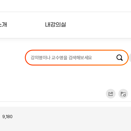
소개
내강의실
?
강의리스트
수강확인증강의
사용자의견
내강의클립
9,180