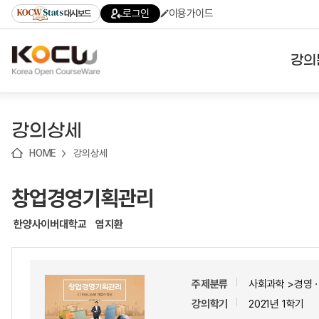
로
로
로
바
로그인
이용가이드
대시보드
가
가
가
로
기
기
기
가
(skip
기
to
강의
content)
대학
강의상세
기관
HOME
강의상세
전공
창업경영기획관리
테마
한양사이버대학교
염지환
주제분류
사회과학 >경영
강의학기
2021년 1학기