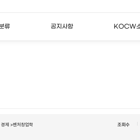
분류
공지사항
KOCW
강의
공지사항
KOCW란
강의
뉴스레터
활용안내
분야
주요통계현황
발자취
강의
서비스도움말
고객센터
ㆍ경제 >벤처창업학
조회수