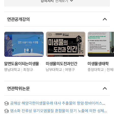
강의차시
전체보기
연관공개강의
알면도움이되는미생물
미생물의도전과인간
미생물생태학
영남대학교
최정규
남부대학교
여명구
중앙대학교
전체
연관학위논문
공해상 해양극한미생물유래 대사 추출물의 항암·항바이러스
활성 연구
염소화 잔류성 유기오염물질 혼합물의 장기 노출에 의한 성체