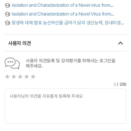
제브라피쉬의 장내미생물 불균형 = Long-term exposure to
Isolation and Characterization of a Novel virus from
chlorinated persistent organic pollutants (C-POPs) mixture
Hyperthermophiles : 초호열성 미생물 유래 신규바이러스의
induces microbiota dysbiosis in adult zebrafish
Isolation and Characterization of a Novel Virus from
분리 및 특성연구
Hyperthermophiles = 초호열성 미생물 유래 신규바이러스의
항생제 대체 발효 농산부산물 급여가 닭의 생산능력, 장내미생물,
분리 및 특성연구
혈액특성, 계육의 성상 및 계란품질에 미치는 영향 = Effects of
Feeding Fermented Agricultural By-Products on
Performance, Intestinal Micorflora, Blood Chemical
사용자 의견
Composition, Meat Quality and Egg Quality in Chicks
사용자 의견등록 및 강의평가를 위해서는 로그인을
해주세요.
0
/ 200