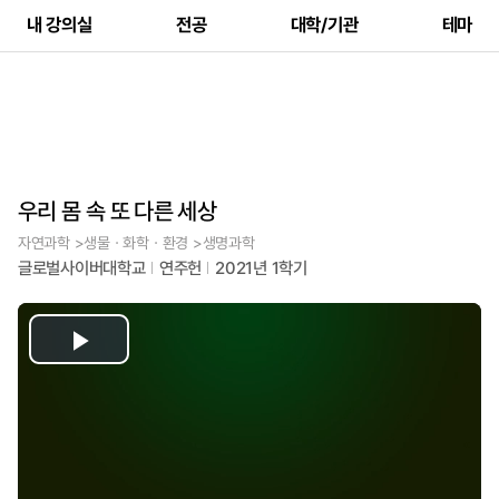
내 강의실
전공
대학/기관
테마
우리 몸 속 또 다른 세상
자연과학 >생물ㆍ화학ㆍ환경 >생명과학
글로벌사이버대학교
연주헌
2021년 1학기
Play
Video