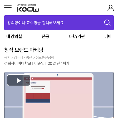
강의명이나 교수명을 검색해보세요
내 강의실
전공
대학/기관
테마
창직 브랜드 마케팅
공학 >컴퓨터ㆍ통신 >정보통신공학
경희사이버대학교
이준엽
2021년 1학기
Play
Video