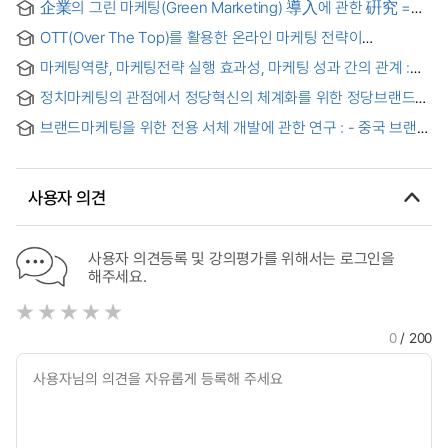
企業의 그린 마케팅(Green Marketing) 導入에 관한 硏究 =
(A) study on the application of the business green
OTT(Over The Top)를 활용한 온라인 마케팅 전략이
marketing
초기기업의 경영성과에 미치는 영향 비교분석 = Comparative
마케팅역량, 마케팅전략 실행 효과성, 마케팅 성과 간의 관계 :
Analysis about the Effect of Online Marketing Strategy by
조직구조 및 조직문화의 조절효과를 중심으로
Using OTT On the Business Management Performance
정치마케팅의 관점에서 정당혁신의 체계화를 위한 정당브랜드의
개념적 틀에 관한 탐색적 연구 : 정당브랜드의 이론화 가능성에
브랜드마케팅을 위한 전용 서체 개발에 관한 연구 : - 중국 브랜드
대한 전문가의견 분석을 중심으로
‘샤오미'를 중심으로 - = A Study on the Development of
Dedicated Typefaces for Brand Marketing:Focusing on the
Chinese brand "Xiaomi”
사용자 의견
사용자 의견등록 및 강의평가를 위해서는 로그인을
해주세요.
0
/ 200