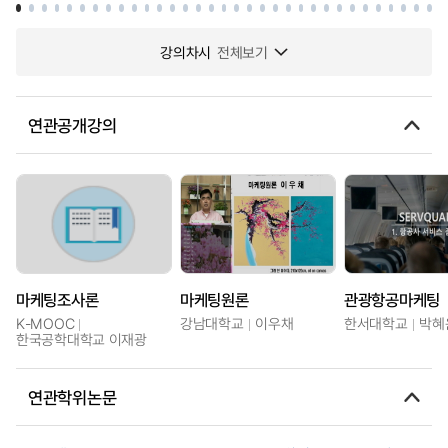
강의차시
전체보기
연관공개강의
마케팅조사론
마케팅원론
관광항공마케팅
K-MOOC
강남대학교
이우채
한서대학교
박혜
한국공학대학교 이재광
연관학위논문