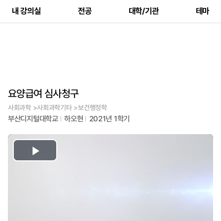
내 강의실
전공
대학/기관
테마
요양급여 심사청구
사회과학 >사회과학기타 >보건행정학
부산디지털대학교
하오현
2021년 1학기
Play
Video