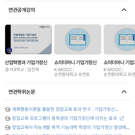
연관공개강의
산업혁명과 기업가정신
쇼미더머니 기업가정신
쇼미더머니 기업
경기대학교
임진혁
K-MOOC
K-MOOC
순천향대학교 유연호
순천향대학교 유
연관학위논문
계획행동이론을 활용한 창업교육 효과 연구 : 기업가정신
조절효과를 중심으로 = A Study on the Effectiveness of
창업교육 프로그램이 중학생의 기업가정신에 미치는 효과
Entrepreneurship Education Based on the Theory of
Planned Behavior: Focusing on The Moderating Role of
창업교육이 직능개발 목적 기능대학 학생의 기업가정신 함양에
Entrepreneurship
미치는 효과 : 한국폴리텍대학을 중심으로