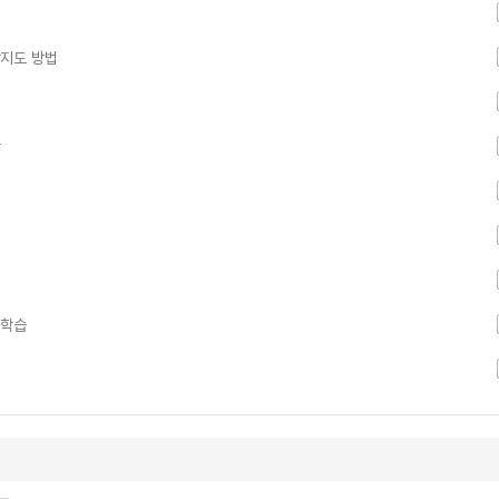
활지도 방법
할
 학습