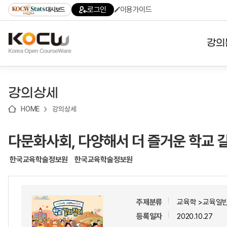
로
로
로
바
로그인
이용가이드
대시보드
가
가
가
로
기
기
기
가
(skip
기
to
강의
content)
대학
강의상세
기관
HOME
강의상세
전공
다문화사회, 다양해서 더 즐거운 학교 
테마
한국교육학술정보원
한국교육학술정보원
주제분류
교육학 >교육일
등록일자
2020.10.27