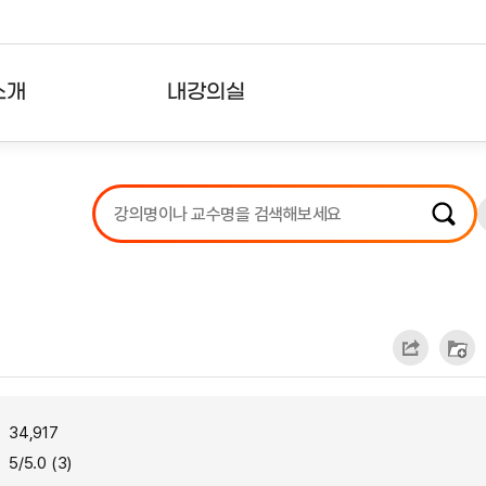
소개
내강의실
?
강의리스트
수강확인증강의
사용자의견
내강의클립
34,917
5/5.0 (3)