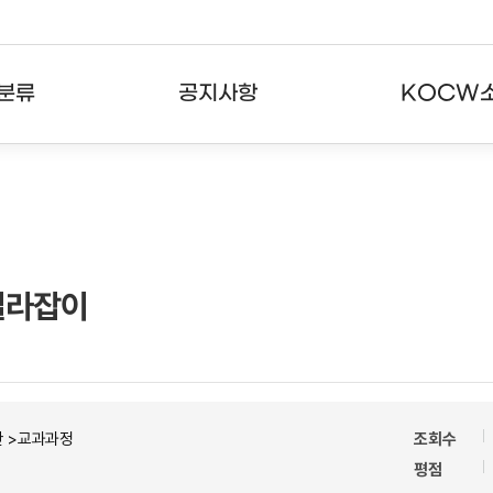
분류
공지사항
KOCW
강의
공지사항
KOCW란
강의
뉴스레터
활용안내
분야
주요통계현황
발자취
길라잡이
강의
서비스도움말
고객센터
반 >교과과정
조회수
평점