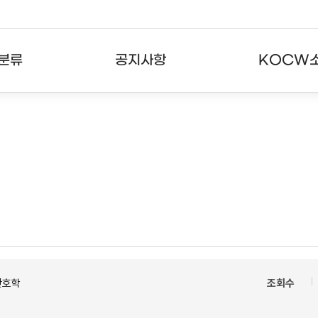
분류
공지사항
KOCW
강의
공지사항
KOCW란
강의
뉴스레터
활용안내
분야
주요통계현황
발자취
강의
서비스도움말
고객센터
간호학
조회수