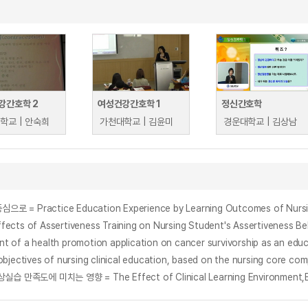
강간호학 2
여성건강간호학 1
정신간호학
학교 | 안숙희
가천대학교 | 김윤미
경운대학교 | 김상남
ice Education Experience by Learning Outcomes of Nursing Pra
ssertiveness Training on Nursing Student's Assertiveness Beha
th promotion application on cancer survivorship as an educati
s of nursing clinical education, based on the nursing core com