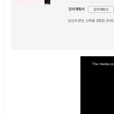
강의계획서
강의계획서
임신과 분만, 산욕을 포함한 모아
This
is
a
The media cou
modal
window.