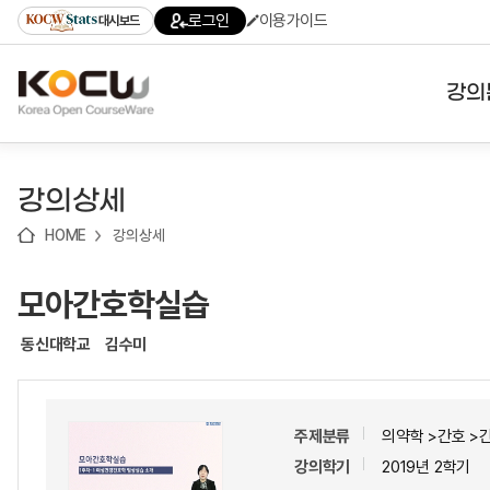
로
로
로
바
로그인
이용가이드
대시보드
가
가
가
로
기
기
기
가
(skip
기
to
강의
content)
대학
강의상세
기관
HOME
강의상세
전공
모아간호학실습
테마
동신대학교
김수미
주제분류
의약학 >간호 >
강의학기
2019년 2학기