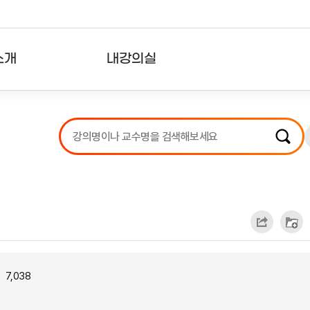
소개
내강의실
?
강의리스트
수강확인증강의
사용자의견
내강의클립
7,038