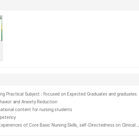
ctical Subject : Focused on Expected Graduates and graduates
vior and Anxiety Reduction
onal content for nursing students
petency
간호학생의 임상실습 교육환경, 핵심기본간호술 경험, 자기주도성이 임상실습 만족도에 미치는 영향 = The Effect of Clinical Learning Environment,Experiences of Core Basic Nursing Skill