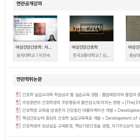
연관공개강의
여성건강간호학 : 자궁내막질환 간호
여성건강간호학
여성건
동의대학교 | 이은숙
한국교통대학교 | 김현주
충남대
연관학위논문
간호학 실습교과목 학습성과 별 실습교육 경험 : 졸업예정자와 졸업자 중심으로 = Pract
주장훈련이 간호학생의 주장행동과 불안감소에 미치는 영향 = (The) Effects of A
간호학생 교육용 암생존자 건강증진 애플리케이션 개발 = Development of a heal
핵심간호능력 중심의 간호학 실습교육목표 개발 = Development of objective