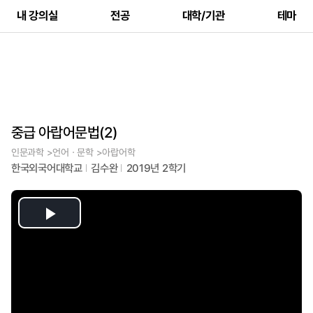
내 강의실
전공
대학/기관
테마
중급 아랍어문법(2)
인문과학 >언어ㆍ문학 >아랍어학
한국외국어대학교
김수완
2019년 2학기
Play
Video