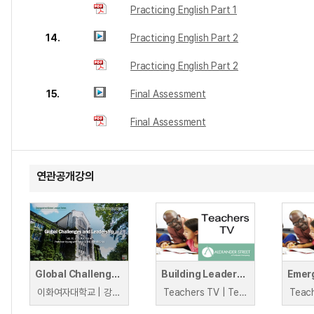
Practicing English Part 1
14.
Practicing English Part 2
Practicing English Part 2
15.
Final Assessment
Final Assessment
연관공개강의
Global Challenges and Leadership (Prof. Kyung-wha Kang )
Building Leadership Capacity
이화여자대학교 | 강경화
Teachers TV | Teachers TV