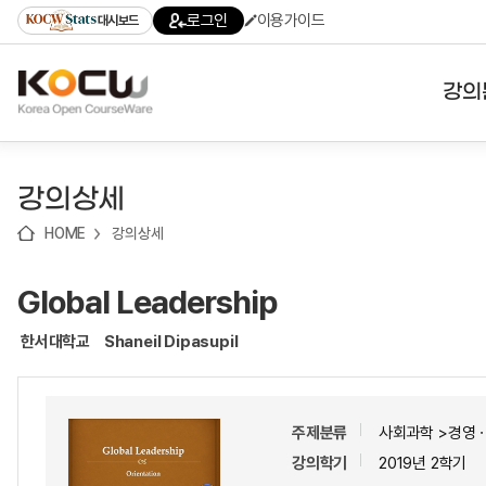
로
로
로
바
로그인
이용가이드
대시보드
가
가
가
로
기
기
기
가
(skip
기
to
강의
content)
대학
강의상세
기관
HOME
강의상세
전공
Global Leadership
테마
한서대학교
Shaneil Dipasupil
주제분류
사회과학 >경영
강의학기
2019년 2학기