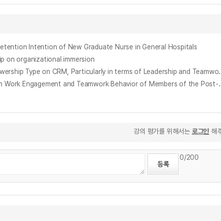
on Intention of New Graduate Nurse in General Hospitals
n organizational immersion
민간항공 부기장의 팔로워십 유형이 CRM의 리더십과 팀워크, 커뮤니케이션 스킬에 미치는 영향 = (The) Effect of Civil Avi
포용적 리더십이 90후 세대 구성원의 직무열의와 팀워크 행동에 미치는 영향 : 심리적 임파워먼트의 매개효과 = The Effect of Inclusive Leadership on Work
강의 평가를 위해서는
로그인
해주
0
/200