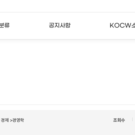
분류
공지사항
KOCW
강의
공지사항
KOCW란
강의
뉴스레터
활용안내
분야
주요통계현황
발자취
강의
서비스도움말
고객센터
ㆍ경제 >경영학
조회수