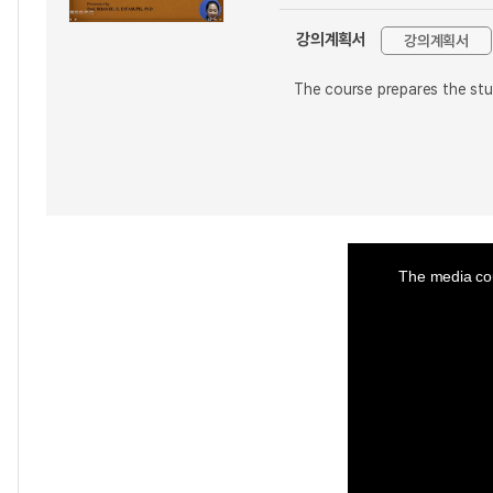
강의계획서
강의계획서
The course prepares the stud
This
is
a
The media cou
modal
window.