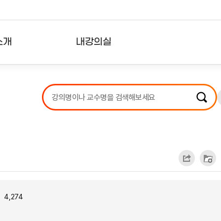
소개
내강의실
?
강의리스트
수강확인증강의
사용자의견
내강의클립
4,274