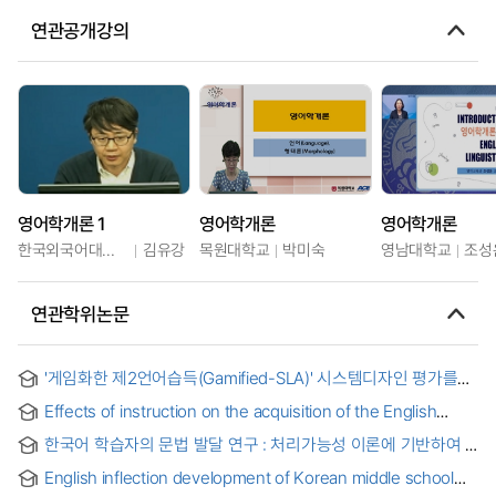
연관공개강의
영어학개론 1
영어학개론
영어학개론
한국외국어대학교
김유강
목원대학교
박미숙
영남대학교
조성
연관학위논문
'게임화한 제2언어습득(Gamified-SLA)' 시스템디자인 평가를
위한 사용성 휴리스틱 가이드라인 연구 = Usability Heuristic
Effects of instruction on the acquisition of the English
Guidelines for the Evaluation of Gamified Second
locative argument structure by Korean high school
Language Acquisiton (Gamified-SLA) System Design
한국어 학습자의 문법 발달 연구 : 처리가능성 이론에 기반하여
students
English inflection development of Korean middle school