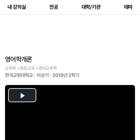
내 강의실
전공
대학/기관
테마
영어학개론
교육학 >중등교육 >영어교육학
한국교원대학교
이상기
2019년 2학기
Play
Video