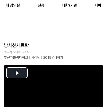
내 강의실
전공
대학/기관
테마
방사선치료학
의약학 >의료 >의학
부산가톨릭대학교
서정민
2019년 1학기
Play
Video