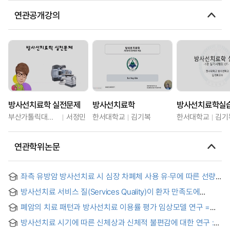
연관공개강의
방사선치료학 실전문제
방사선치료학
방사선치료학실
부산가톨릭대학교
서정민
한서대학교
김기복
한서대학교
김기
연관학위논문
좌측 유방암 방사선치료 시 심장 차폐체 사용 유·무에 따른 선량
분석에 관한 연구 = A Study on Dose Analysis of Left Breast
방사선치료 서비스 질(Services Quality)이 환자 만족도에
Cancer Radiation Therapy According to Using Cardiac
미치는 영향에 관한 연구 : C 대학 부속 병원을 대상으로 = A
Shielding Block
폐암의 치료 패턴과 방사선치료 이용률 평가 임상모델 연구 =
Study of the relationship between Radiotherapy Service
Clinical studies for the radiotherapy utilization patterns and
Quality Patient Satisfaction : In the case of C University
방사선치료 시기에 따른 신체상과 신체적 불편감에 대한 연구 :
evaluation of lung cancer
Hospital