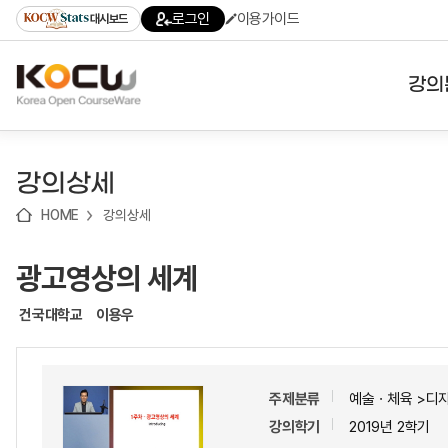
로
로
로
바
로그인
이용가이드
대시보드
가
가
가
로
기
기
기
가
(skip
기
to
강의
content)
대학
강의상세
기관
HOME
강의상세
전공
광고영상의 세계
테마
건국대학교
이용우
주제분류
예술ㆍ체육 >디
강의학기
2019년 2학기