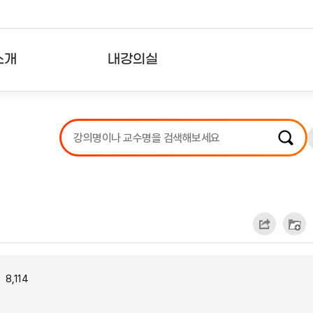
소개
내강의실
?
강의리스트
수강확인증강의
사용자의견
내강의클립
8,114