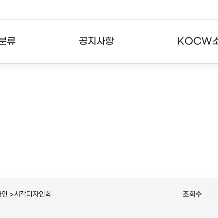
분류
공지사항
KOCW
강의
공지사항
KOCW란
강의
뉴스레터
활용안내
분야
주요통계현황
발자취
강의
서비스도움말
고객센터
자인 >시각디자인학
조회수