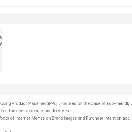
방송영상의 간접광고(PPL)를 활용한 장소마케팅 효과 연구 : 친 환경테마파크 "남이섬" 사례 중심으로 = (A) Study o
 the combination of media styles
인터넷 밈의 유무가 광고의 스토리텔링 구성요소에 따라 브랜드 이미지와 구매의도에 미치는 영향 - 국내 동종업계 영상광고의 비교를 중심으로 - = The Effects of Internet Memes on Brand Images and Purchase Intention according to the Storytelling Components of Advertising - With a focus on t