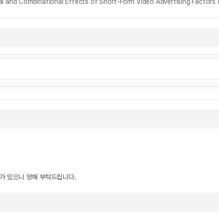
mbinational Effects of Short-Form Video Advertising Factors o
우가 있으니 양해 부탁드립니다.