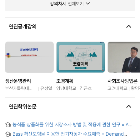
강의차시
전체보기
연관공개강의
생산운영관리
조경계획
사회조사방법론
부산가톨릭대학교
유성열
영남대학교
김근호
고려대학교
황명
연관학위논문
농식품 상품화를 위한 시장조사 방법 및 적용에 관한 연구 = A
Study on Method and Application of the Market Research
Bass 확산모형을 이용한 전기자동차 수요예측 = Demand
for Merchandising of Agri-food
Forecast of Electric Vehicle with Bass Diffusion Model