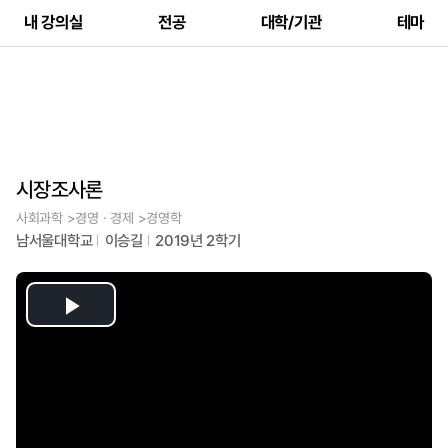
내 강의실
전공
대학/기관
테마
시장조사론
사회과학 >경영ㆍ경제 >경영학
남서울대학교
이승길
2019년 2학기
Play
Video