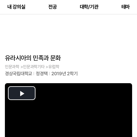
내 강의실
전공
대학/기관
테마
유라시아의 민족과 문화
인문과학 >인문과학기타 >유럽학
경상국립대학교
정경택
2019년 2학기
Play
Video