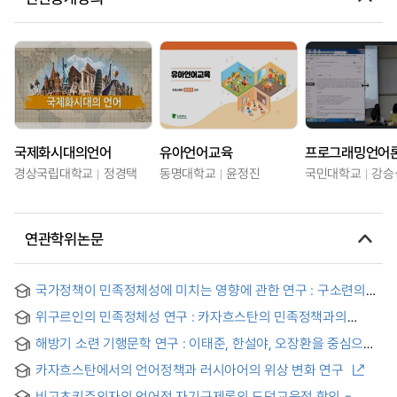
국제화시대의언어
유아언어교육
프로그래밍언어
경상국립대학교
정경택
동명대학교
윤정진
국민대학교
강승
연관학위논문
국가정책이 민족정체성에 미치는 영향에 관한 연구 : 구소련의
중앙아시아 고려인에 대한 정책을 중심으로 = A Study about
위구르인의 민족정체성 연구 : 카자흐스탄의 민족정책과의
Effect that National Policy Influences in Nation Identity:
상관성을 중심으로 = A Study on the Ethnic Identity of
Laying stress on Soviet Union's policy about Kory-in
해방기 소련 기행문학 연구 : 이태준, 한설야, 오장환을 중심으로
Uyghurs: Focused on Correlation with Kazakhstani
Minority Policy
카자흐스탄에서의 언어정책과 러시아어의 위상 변화 연구
비고츠키주의자의 언어적 자기규제론의 도덕교육적 함의 =