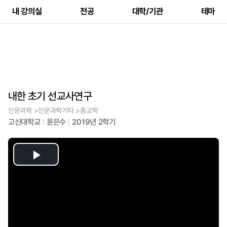
내 강의실
전공
대학/기관
테마
내한 초기 선교사연구
인문과학 >인문과학기타 >종교학
고신대학교
윤은수
2019년 2학기
Play
Video