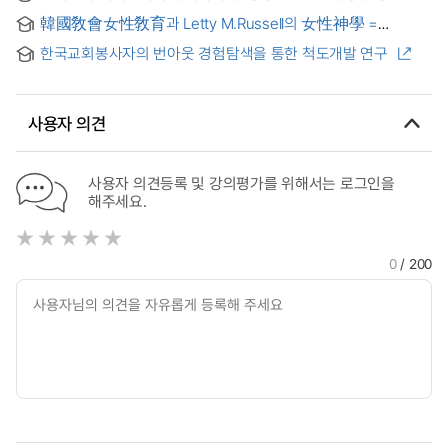
= (The)future direction of service music in Korean
韓國敎會女性敎育과 Letty M.Russell의 女性神學 =
churches : focusing on the use of C.C.M.
Woman's education in the Korean church and a feminist
한국교회봉사자의 번아웃 경험탐색을 통한 척도개발 연구
theology of Letty M. Russell
사용자 의견
사용자 의견등록 및 강의평가를 위해서는 로그인을
해주세요.
0
/ 200