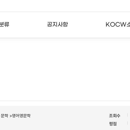
분류
공지사항
KOCW
강의
공지사항
KOCW란
강의
뉴스레터
활용안내
분야
주요통계현황
발자취
강의
서비스도움말
고객센터
ㆍ문학 >영어영문학
조회수
평점