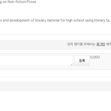
on Non-fiction Prose
고등학교 1학년 영어교과서 문학텍스트 관련 활동 분석 및 활동 중심 단원 개발 = An analysis of literary activities in high school English textbooks a
강의 평가를 위해서는
로그인
해주
0
/200