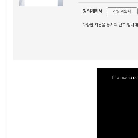
강의계획서
강의계획서
다양한 지문을 통하여 쉽고 알차게 
This
is
a
The media cou
modal
window.