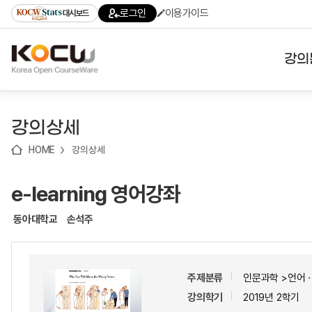
로
로
로
바
로그인
이용가이드
대시보드
가
가
가
로
기
기
기
가
(skip
기
to
강의
content)
대학
강의상세
기관
HOME
강의상세
전공
e-learning 영어강좌
테마
동아대학교
손석주
주제분류
인문과학 >언어
강의학기
2019년 2학기