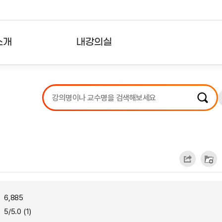
소개
내강의실
?
강의리스트
수강확인증강의
사용자의견
내강의클립
6,885
5/5.0 (1)