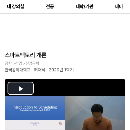
내 강의실
전공
대학/기관
테마
스마트팩토리 개론
공학 >산업 >산업공학
한국공학대학교
허재석
2020년 1학기
Play
Video