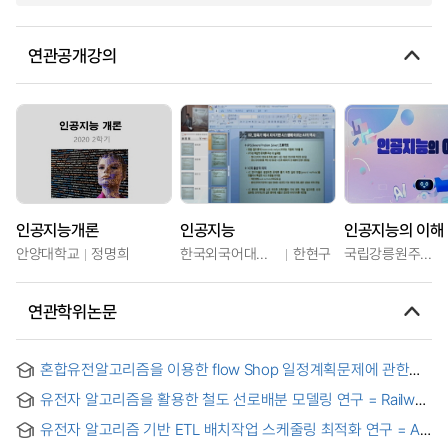
연관공개강의
인공지능개론
인공지능
인공지능의 이해
안양대학교
정명희
한국외국어대학교
한현구
국립강릉원주대학교
연관학위논문
혼합유전알고리즘을 이용한 flow Shop 일정계획문제에 관한
연구
유전자 알고리즘을 활용한 철도 선로배분 모델링 연구 = Railway
capacity allocation modeling using genetic algorithm
유전자 알고리즘 기반 ETL 배치작업 스케줄링 최적화 연구 = A
Study on the Optimization of ETL Batch Job Scheduling