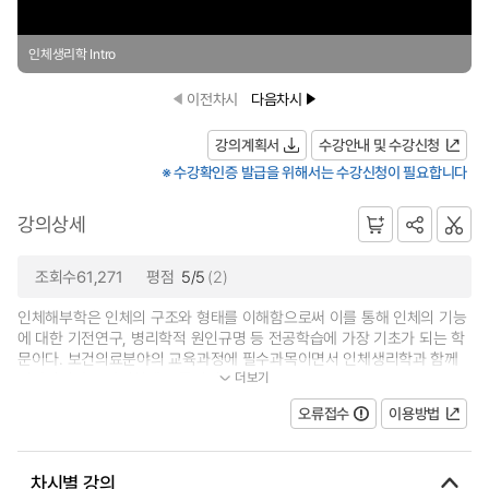
인체생리학 Intro
이전차시
다음차시
강의계획서
수강안내 및 수강신청
※ 수강확인증 발급을 위해서는 수강신청이 필요합니다
강의상세
조회수61,271
평점
5/5
(2)
인체해부학은 인체의 구조와 형태를 이해함으로써 이를 통해 인체의 기능
에 대한 기전연구, 병리학적 원인규명 등 전공학습에 가장 기초가 되는 학
문이다. 보건의료분야의 교육과정에 필수과목이면서 인체생리학과 함께
더보기
임상병리사 국가시험에 등록되어...
오류접수
이용방법
차시별 강의