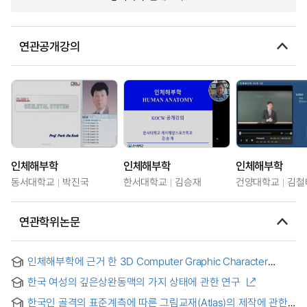
연관공개강의
인체해부학
인체해부학
인체해부학
동서대학교
박진국
한서대학교
김승재
건양대학교
김철
연관학위논문
인체해부학에 근거 한 3D Computer Graphic Character
제작에 관한 연구-3D Computer Animation 'Fantasy
한국 여성의 깊은상완동맥의 가지 상태에 관한 연구
Factory'를 중심으로-
한국인 골격의 표준계측에 따른 그림교재(Atlas)의 제작에 관한