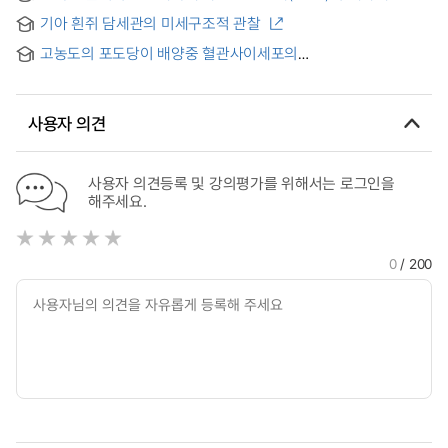
연구 = Anthropometric study for atlas according to
기아 흰쥐 담세관의 미세구조적 관찰
standardizd Korean skeleton
고농도의 포도당이 배양중 혈관사이세포의
세포외기질단백합성과 미세구조에 미치는 영향 = The Effect of
high glucose concentration on the synthesis of
extracelluar matrix and the fine structures of mesangial
사용자 의견
cells in culture
사용자 의견등록 및 강의평가를 위해서는 로그인을
해주세요.
0
/ 200