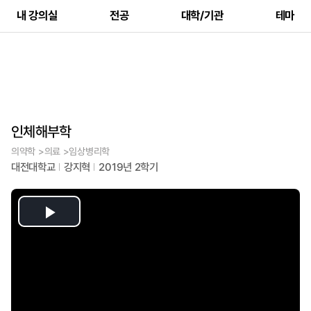
내 강의실
전공
대학/기관
테마
인체해부학
의약학 >의료 >임상병리학
대전대학교
강지혁
2019년 2학기
Play
Video