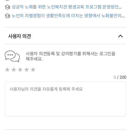
분석 = The phenotypic analysis of inflammatory T cells and
성공적 노화를 위한 노인복지관 평생교육 프로그램 운영방안
immune regulatory T cells in elderly asthma patients
연구 : 노인학습동아리 활동을 중심으로 = Study on Ways to
노인의 차별경험이 생활만족도에 미치는 영향에서 노화불안의
Improve Lifelong Learning Programs at Senior Welfare
매개효과 연구
Centers for Successful Aging
사용자 의견
사용자 의견등록 및 강의평가를 위해서는 로그인을
해주세요.
0
/ 200