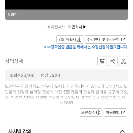
노화란
이전차시
다음차시
강의계획서
수강안내 및 수강신청
※ 수강확인증 발급을 위해서는 수강신청이 필요합니다
강의상세
조회수23,166
평점
/5
(0)
노인인구가 증가하고, 인구의 노령화가 진해되면서 WHO와 UN에서도 노
인들의 건강과 삶의질 향상에 대한 전문가들의 관심과 참여를 요구하고 있
다. 이러한 시대적 요청에 부응하고 요양원을 비롯한 실버산업 분야 일자
더보기
리 창출이 이루어지고 있는 시점에...
오류접수
이용방법
차시별 강의