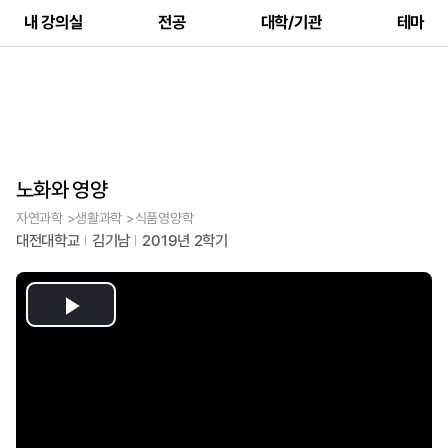
내 강의실
전공
대학/기관
테마
노화와 영양
자연과학 >생활과학 >식품영양학
대전대학교
김기남
2019년 2학기
Play
Video