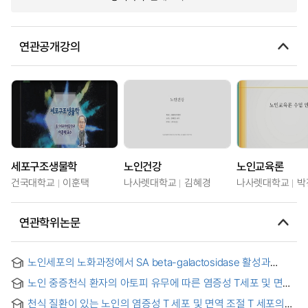
연관공개강의
세포구조생물학
노인건강
노인교육론
건국대학교
이훈택
나사렛대학교
김혜경
나사렛대학교
박
연관학위논문
노인세포의 노화과정에서 SA beta-galactosidase 활성과
라이소좀의 변화연구 = Changes of SA beta-galactosidase
노인 중증천식 환자의 아토피 유무에 따른 염증성 T세포 및 면역
activity and lysosomes during senescence
조절 T 세포의 분석
천식 질환이 있는 노인의 염증성 T 세포 및 면역 조절 T 세포의