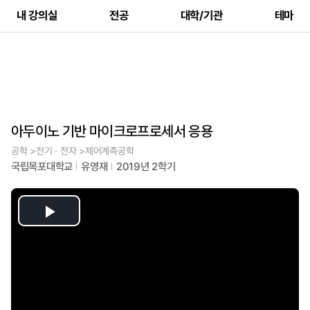
내 강의실
전공
대학/기관
테마
아두이노 기반 마이크로프로세서 응용
공학 >전기ㆍ전자 >제어계측공학
국립목포대학교
유영재
2019년 2학기
Play
Video