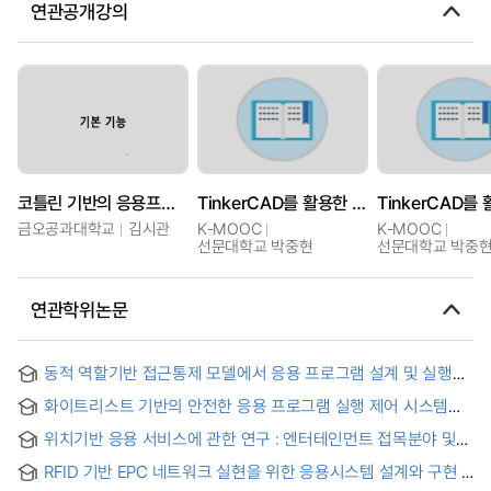
연관공개강의
코틀린 기반의 응용프로그램 개발
TinkerCAD를 활용한 아두이노 기반 사물인터넷(IoT) 프로그래밍 입문
금오공과대학교
김시관
K-MOOC
K-MOOC
선문대학교 박중현
선문대학교 박중
연관학위논문
동적 역할기반 접근통제 모델에서 응용 프로그램 설계 및 실행
프레임워크 = (A) Framework for Application Design and
화이트리스트 기반의 안전한 응용 프로그램 실행 제어 시스템
Execution in Dynamic Role-Based Access Control Model
설계 및 구현 = Design and Implementation of the Safety
위치기반 응용 서비스에 관한 연구 : 엔터테인먼트 접목분야 및
Application Execution Control System based on the White-
차별화 내용을 중심으로 = (A) study of location-based
list
RFID 기반 EPC 네트워크 실현을 위한 응용시스템 설계와 구현
service application : focusing on the differential