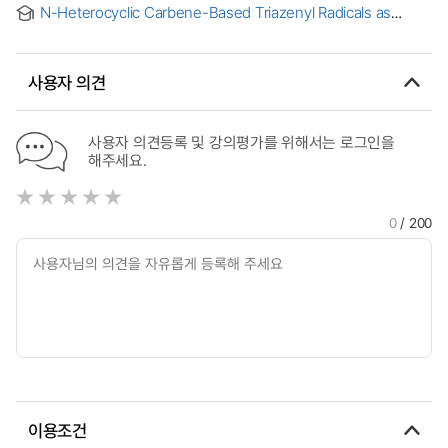
characteristics of feasible l-entertainment services
N-Heterocyclic Carbene-Based Triazenyl Radicals as
Interesting Platforms in Material Science = 질소-헤테로고리
카빈 기반 트리아지닐 라디칼의 재료과학 응용
사용자 의견
사용자 의견등록 및 강의평가를 위해서는 로그인을
해주세요.
0
/ 200
이용조건