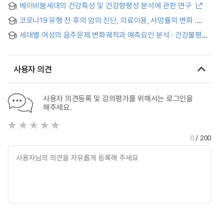
베이비붐세대의 건강특성 및 건강형평성 분석에 관한 연구
health attributable to income and labor status in wage-
earners : using Korean labor and income panel study data
코로나19 유행 전·후의 암의 진단, 의료이용, 사망률의 변화 :
건강형평성 측면에서의 접근 = Changes in cancer diagnosis,
세대별 여성의 음주문제 변화궤적과 예측요인 분석 : 건강불평등
medical utilization, and mortality rates before and after the
관점 = Trajectories and Predictors of Alcohol Use Problems
COVID-19 pandemic : from the perspective of health
among Women across Generations : A Health Inequality
equity
Perspective
사용자 의견
사용자 의견등록 및 강의평가를 위해서는 로그인을
해주세요.
0
/ 200