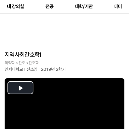
내 강의실
전공
대학/기관
테마
지역사회간호학I
의약학 >간호 >간호학
인제대학교
신소영
2019년 2학기
Play
Video