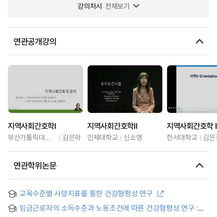
강의차시
전체보기
연관공개강의
지역사회간호학I
지역사회간호학II
지역사회간호학 I
부산가톨릭대학교
김은하
인제대학교
신소영
한서대학교
김은
연관학위논문
교육수준별 사망지표를 통한 건강형평성 연구
임금근로자의 소득수준과 노동조건에 따른 건강형평성 연구 :
한국노동패널 조사자료(1998-2004)를 중심으로 = Equity in