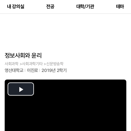
내 강의실
전공
대학/기관
테마
정보사회와 윤리
사회과학 >사회과학기타 >신문방송학
영산대학교
이진로
2019년 2학기
Play
Video