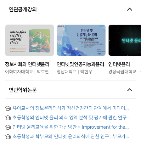
연관공개강의
정보사회와 인터넷윤리
인터넷및인공지능과윤리
인터넷윤리
이화여자대학교
박호연
영남대학교
박한우
경상국립대학교
연관학위논문
유아교사의 정보윤리의식과 정신건강간의 관계에서 미디어
중독의 다중매개효과 = The Multiple Mediation Effect of
초등학생의 인터넷 윤리 의식 영역 분석 및 평가에 관한 연구 : 5,
Media Addiction on Relationships between Early Childhood
6학년 대상으로 = A Study on the Analysis and Evaluation of
Teachers’ Information Ethics Awareness and Mental
인터넷 윤리교육을 위한 개선방안 = Improvement for the
the Category of Internet Ethics Consciousness of
Health
Internet Ethical Education
Elementary School Students : Focused on the 5th and 6th
초등학생과 학부모의 인터넷 윤리의식에 관한 연구 : 부모가
graders in the elementary school