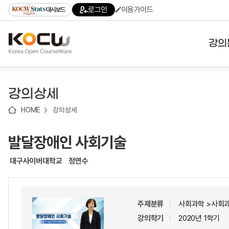
로
로
로
바
로그인
이용가이드
대시보드
가
가
가
로
기
기
기
가
(skip
기
to
강의
content)
대학
강의상세
기관
HOME
강의상세
전공
발달장애인 사회기술
테마
대구사이버대학교
정연수
주제분류
사회과학 >사회
강의학기
2020년 1학기