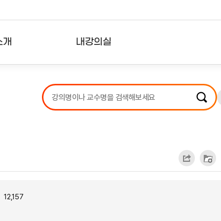
소개
내강의실
?
강의리스트
수강확인증강의
사용자의견
내강의클립
12,157