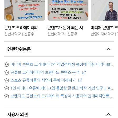
콘텐츠 크리에이터의 네이밍은 이렇게
콘텐츠가 돈이 되는 시대, 1인 미디어 크리에이터가 세상을 바꾸다
신한대학교
신종우
신한대학교
신종우
한양여자대학교
연관학위논문
미디어 콘텐츠 크리에이터의 직업정체성 형성에 대한 내러티브
탐구
유튜브 크리에이터의 브랜디드 콘텐츠 분석
스포츠 유튜버들의 직업과 문화 이해하기
1인 미디어 유튜버 메이크업 동영상 콘텐츠 제작 기법 연구 = A
Study on the Method of Making One-person media
브랜디드 콘텐츠의 크리에이터 특성이 사용자의 인게이지먼트와
YouTuber Makeup Video Content
브랜드 태도에 미치는 영향
사용자 의견