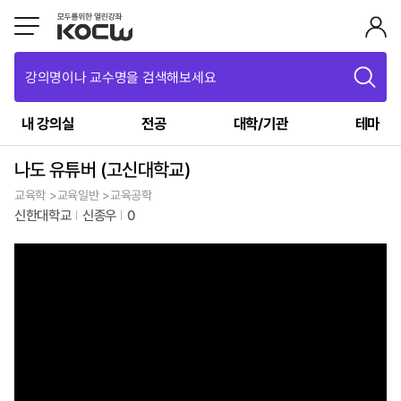
강의명이나 교수명을 검색해보세요
내 강의실
전공
대학/기관
테마
나도 유튜버 (고신대학교)
교육학 >교육일반 >교육공학
신한대학교
신종우
0