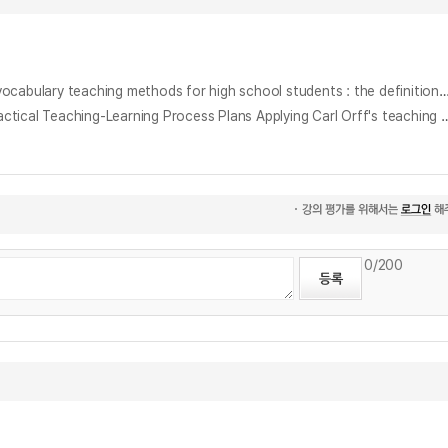
고등학교 영어수업을 위한 세 가지 어휘교수법 비교 연구 : 정의중심·문맥활용 형태소활용 교수법 = (A) comparative study on the effects of three vocabulary teaching methods for high school students : the definitional approach, the context
오르프 교수법을 활용한 오스티나토 창작 교수·학습 과정안 개발 : 6학년 교육과정을 중심으로 = A development of Ostinato's Composition and practical Teac
0
/200