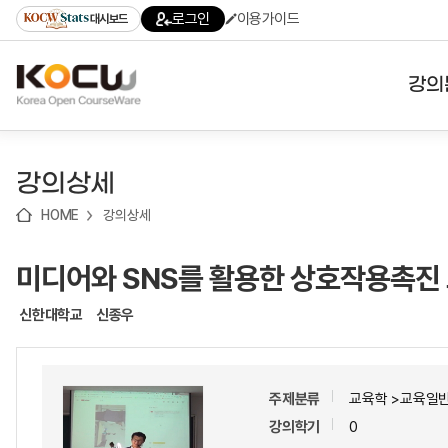
로
로
로
바
로그인
이용가이드
대시보드
가
가
가
로
기
기
기
가
(skip
기
to
강의
content)
대학
강의상세
기관
HOME
강의상세
전공
미디어와 SNS를 활용한 상호작용촉진
테마
신한대학교
신종우
주제분류
교육학 >교육일
강의학기
0