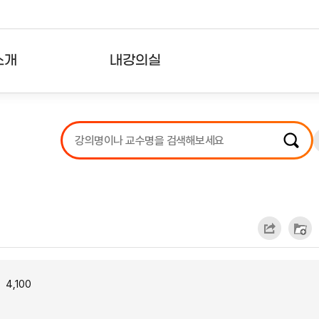
소개
내강의실
?
강의리스트
수강확인증강의
사용자의견
내강의클립
4,100