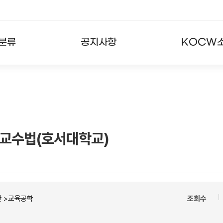
분류
공지사항
KOCW
강의
공지사항
KOCW란
강의
뉴스레터
활용안내
분야
주요통계현황
발자취
 교수법(호서대학교)
강의
서비스도움말
고객센터
반 >교육공학
조회수