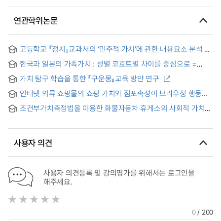
연관학위논문
고등학교 『정치』교과서의 ‘민주적 가치’에 관한 내용요소 분석 =
An Analysis of Contents on 'The Democratic Values' in
한국과 일본의 가족가치 : 성별 코호트별 차이를 중심으로 =
High School Textbooks of Politics
Family Values in Korea and Japan: Focusing on Gender
가치 탐구 학습을 통한 『구운몽』교육 방안 연구
and Cohort
인터넷 의류 쇼핑몰의 쇼핑 가치와 점포속성이 브라우징 행동에
미치는 영향 = (A) study on the methods in terms of design
조건부가치측정법을 이용한 화물자동차 휴게소의 사회적 가치
aspect for revitalization of ecological riverfront space
분석 = Quantifying the Social Value of Truck Rest Area
using Contingent Valuation Method
사용자 의견
사용자 의견등록 및 강의평가를 위해서는 로그인을
해주세요.
0
/ 200