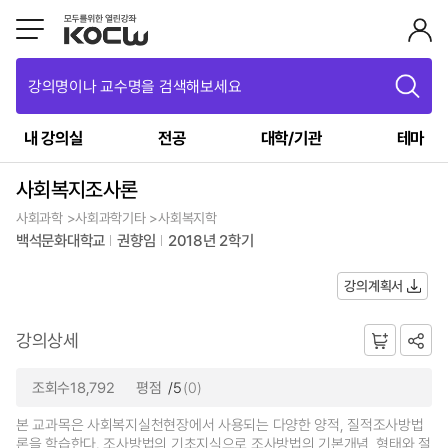
강의명이나 교수명을 검색해보세요
내 강의실
전공
대학/기관
테마
사회복지조사론
사회과학 >사회과학기타 >사회복지학
백석문화대학교
권향임
2018년 2학기
강의계획서
강의상세
조회수18,792
평점
/5
(0)
본 교과목은 사회복지실천현장에서 사용되는 다양한 양적, 질적조사방법
론을 학습한다. 조사방법의 기초지식으로 조사방법의 기본개념, 형태와 절