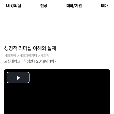
내 강의실
전공
대학/기관
테마
성경적 리더십 이해와 실제
사회과학 >사회과학기타 >사회학
고신대학교
하성만
2018년 1학기
Play
Video