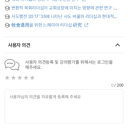
care Facilities: with priority given to biblical leadership
변환적 목회리더십이 교회성장에 미치는 영향에 관한 연구 :
목회자에 대한 교인들의 신뢰도와 사역 특성을 중심으로 = A
사도행전 20:17˜35에 나타난 사도 바울의 리더십과 현대적
Study on the Effects of Transformational Ministry
적용
Leadership on Church Growth : Focused on Church
牧會適用을 위한 느헤미야 리더십 硏究
members trust in minister and the diverse ministry
characteristics
사용자 의견
사용자 의견등록 및 강의평가를 위해서는 로그인을
해주세요.
0
/ 200