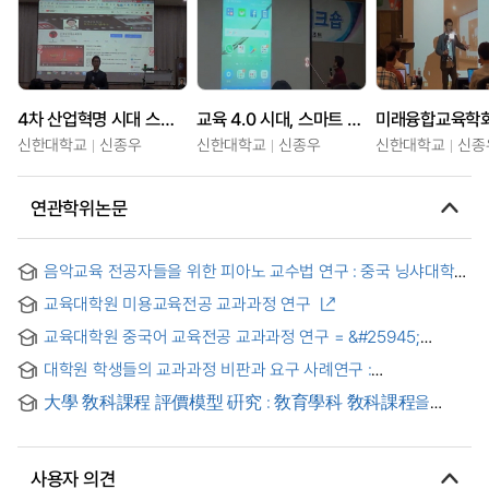
4차 산업혁명 시대 스마트 티칭을 활용한 교수법(대구공업대학교)
교육 4.0 시대, 스마트 교수법(미래융합교육학회 워크숍)
신한대학교
신종우
신한대학교
신종우
신한대학교
신종
연관학위논문
음악교육 전공자들을 위한 피아노 교수법 연구 : 중국 닝샤대학교
음악교육학 전공 1, 2학년을 대상으로 = A Study on Piano
교육대학원 미용교육전공 교과과정 연구
Teaching Methods for Music Education Majors:Targeted at
1st and 2nd Years in Music Education at Ningxia University
교육대학원 중국어 교육전공 교과과정 연구 = &#25945;
in China
育硏究所&#27721;&#35821;&#25945;育系
대학원 학생들의 교과과정 비판과 요구 사례연구 :
&#25945;&#23398;&#35838;程分析&#30740;究
사회과학분야를 중심으로 = (A) Case study on the critics and
大學 敎科課程 評價模型 硏究 : 敎育學科 敎科課程을
needs to formal curriculum by graduates
中心으로
사용자 의견