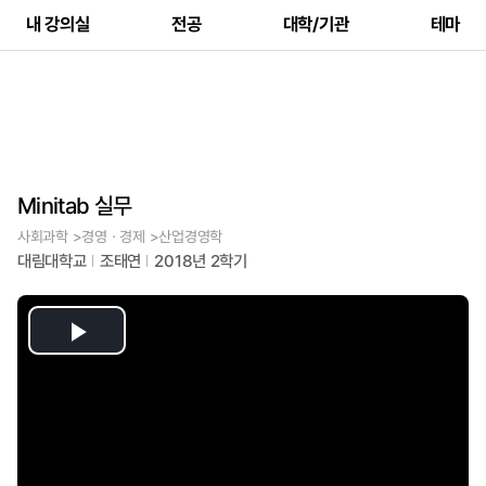
내 강의실
전공
대학/기관
테마
Minitab 실무
사회과학 >경영ㆍ경제 >산업경영학
대림대학교
조태연
2018년 2학기
Play
Video