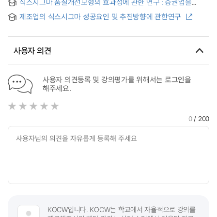
Battle
식스시그마 품질개선모형의 효과성에 관한 연구 : 증권업을
moderate selection of Six Sigma Methodology.
중심으로
제조업의 식스시그마 성공요인 및 추진방향에 관한연구
사용자 의견
사용자 의견등록 및 강의평가를 위해서는 로그인을
해주세요.
0
/ 200
KOCW입니다. KOCW는 학교에서 자율적으로 강의를