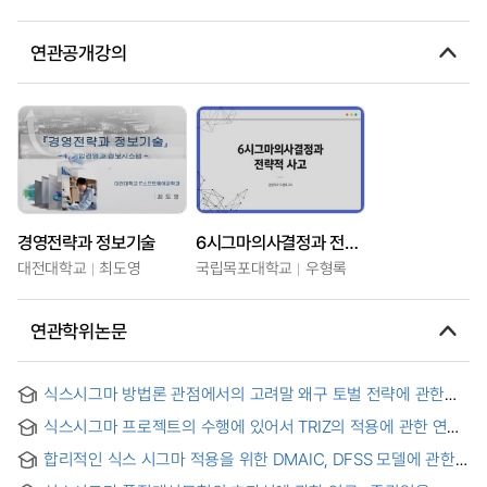
연관공개강의
경영전략과 정보기술
6시그마의사결정과 전략적 사고
대전대학교
최도영
국립목포대학교
우형록
연관학위논문
식스시그마 방법론 관점에서의 고려말 왜구 토벌 전략에 관한
연구 : 진포대첩 이후 황산대첩까지의 과정을 중심으로 = A
식스시그마 프로젝트의 수행에 있어서 TRIZ의 적용에 관한 연구
Study on Late Goryeo’s Strategy to Suppress a Japanese
= (A) Study on the Application of TRIZ to Six Sigma project
Invasion from the Six Sigma Perspective : With the Focus
합리적인 식스 시그마 적용을 위한 DMAIC, DFSS 모델에 관한
implementation
on the Process from the Jinpo Battle to the Hwangsan
연구 = A Study of DMAIC and DFSS Model for the