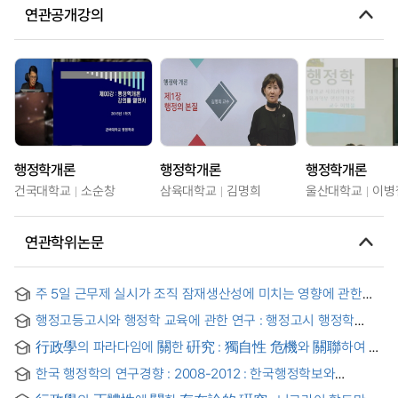
연관공개강의
행정학개론
행정학개론
행정학개론
건국대학교
소순창
삼육대학교
김명희
울산대학교
이병
연관학위논문
주 5일 근무제 실시가 조직 잠재생산성에 미치는 영향에 관한
연구 : 공·사 부문의 비교를 중심으로
행정고등고시와 행정학 교육에 관한 연구 : 행정고시 행정학
기출문제를 중심으로
行政學의 파라다임에 關한 硏究 : 獨自性 危機와 關聯하여
한국 행정학의 연구경향 : 2008-2012 : 한국행정학보와
한국정책학회보를 중심으로