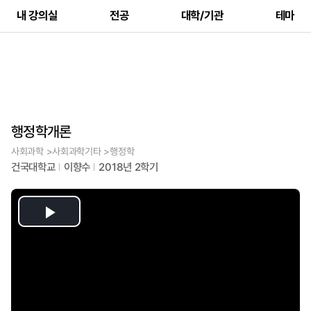
내 강의실
전공
대학/기관
테마
행정학개론
사회과학 >사회과학기타 >행정학
건국대학교
이향수
2018년 2학기
Play
Video