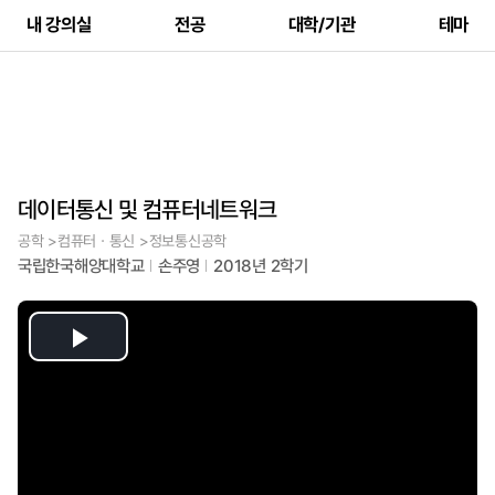
내 강의실
전공
대학/기관
테마
데이터통신 및 컴퓨터네트워크
공학 >컴퓨터ㆍ통신 >정보통신공학
국립한국해양대학교
손주영
2018년 2학기
Play
Video