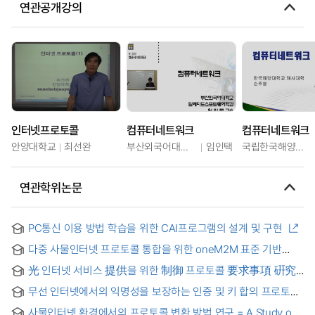
연관공개강의
인터넷프로토콜
컴퓨터네트워크
컴퓨터네트워크
안양대학교
최선완
부산외국어대학교
임인택
국립한국해양대학교
연관학위논문
PC통신 이용 방법 학습을 위한 CAI프로그램의 설계 및 구현
다중 사물인터넷 프로토콜 통합을 위한 oneM2M 표준 기반
프록시를 사용한 인터워킹 모델에 관한 연구 = A study on
光 인터넷 서비스 提供을 위한 制御 프로토콜 要求事項 硏究
interworking model using oneM2M standard-based proxy
= Study on control protocol requirements for multiple
for integration of various IoT protocols
무선 인터넷에서의 익명성을 보장하는 인증 및 키 합의 프로토콜
services on optical internet
= Autentication and Key Agreement Protocol Preserving
사물인터넷 환경에서의 프로토콜 변환 방법 연구 = A Study on