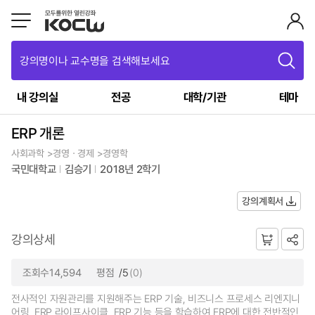
강의명이나 교수명을 검색해보세요
내 강의실
전공
대학/기관
테마
ERP 개론
사회과학 >경영ㆍ경제 >경영학
국민대학교
김승기
2018년 2학기
강의계획서
강의상세
조회수14,594
평점
/5
(0)
전사적인 자원관리를 지원해주는 ERP 기술, 비즈니스 프로세스 리엔지니
어링, ERP 라이프사이클, ERP 기능 등을 학습하여 ERP에 대한 전반적인