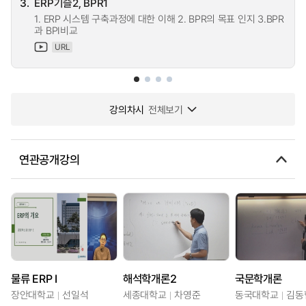
3.
ERP기슬2, BPR1
1. ERP 시스템 구축과정에 대한 이해 2. BPR의 목표 인지 3.BPR
과 BPI비교
URL
강의차시
전체보기
연관공개강의
물류 ERP Ⅰ
해석학개론2
국문학개론
장안대학교
선일석
세종대학교
차영준
동국대학교
김동