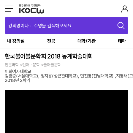
강의명이나 교수명을 검색해보세요
내 강의실
전공
대학/기관
테마
한국불어불문학회 2018 동계학술대회
인문과학 >언어ㆍ문학 >불어불문학
이화여자대학교
김홍중(서울대학교), 정지용(성균관대학교), 민진영(전남대학교) ,지영래(
2018년 2학기