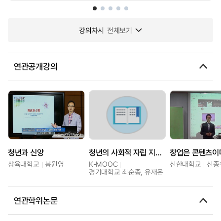
강의차시
전체보기
연관공개강의
청년과 신앙
청년의 사회적 자립 지원강좌
삼육대학교
봉원영
K-MOOC
신한대학교
신종
경기대학교 최순종, 유재은
연관학위논문