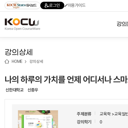
로
로
로
바
로그인
이용가이드
대시보드
가
가
가
로
기
기
기
가
(skip
기
to
강의
content)
대학
강의상세
기관
HOME
강의상세
전공
나의 하루의 가치를 언제 어디서나 스마
테마
신한대학교
신종우
주제분류
교육학 >교육일
강의학기
0