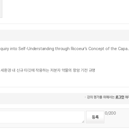
리쾨르의 “할 수 있는 인간(l’homme capable)” 개념으로 본 자기 이해의 해석학적 탐구: 절대적 타자성과의 비판적 대화를 통하여 = A Hermeneutical Inquiry i
nment = 종양 미세환경 내 신규 타깃에 작용하는 저분자 약물의 항암 기전 규명
0
/200