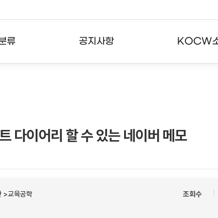
분류
공지사항
KOCW
강의
공지사항
KOCW란
강의
뉴스레터
활용안내
분야
주요통계현황
발자취
트 다이어리 할 수 있는 네이버 메모
강의
서비스도움말
고객센터
반 >교육공학
조회수