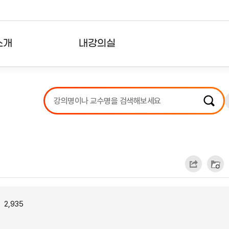
소개
내강의실
?
강의리스트
수강확인증강의
사용자의견
내강의클립
2,935