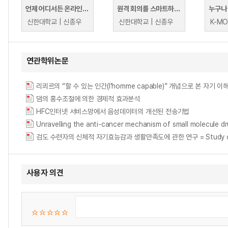
언제 어디서든 온라인으로 가장 빠르게 학생들과 소통(협업)할 수 있는 Whiteboard
원격 회의를 스마트하게 할 수 있는 360 ° Kandao meeting Camera
신한대학교 | 신종우
신한대학교 | 신종우
연관학위논문
댐의 홍수조절에 의한 경제적 효과분석
HFC인터넷 서비스망에서 음성데이터의 개선된 전송기법
Unravelling the anti-cancer mechanism of small mole
검도 수련자의 신체적 자기효능감과 생활만족도에 관한 연구 = Study on the lif
사용자 의견