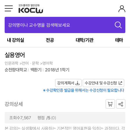
강의명이나 교수명을 검색해보세요
내 강의실
전공
대학/기관
테마
실용영어
인문과학 >언어ㆍ문학 >영어학
순천향대학교
백환기
2018년 1학기
강의계획서
수강안내 및 수강신청
※ 수강확인증 발급을 위해서는 수강신청이 필요합니다
강의상세
조회수7,567
평점
/5
(0)
본 강의는 실생활에서 사용하는 기본적인 영어표현을 익히는 과정이다. 각