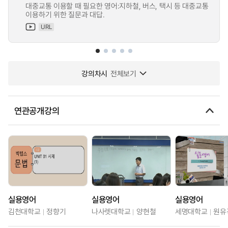
대중교통 이용할 때 필요한 영어:지하철, 버스, 택시 등 대중교통
이용하기 위한 질문과 대답.
URL
강의차시
전체보기
연관공개강의
실용영어
실용영어
실용영어
김천대학교
정향기
나사렛대학교
양현철
세명대학교
원유