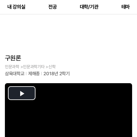
내 강의실
전공
대학/기관
테마
구원론
인문과학 >인문과학기타 >신학
삼육대학교
제해종
2018년 2학기
Play
Video