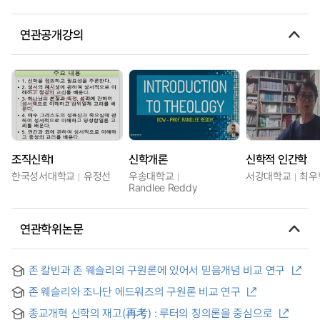
연관공개강의
조직신학I
신학개론
신학적 인간학
한국성서대학교
유정선
우송대학교
서강대학교
최우
Randlee Reddy
연관학위논문
존 칼빈과 존 웨슬리의 구원론에 있어서 믿음개념 비교 연구
존 웨슬리와 조나단 에드워즈의 구원론 비교 연구
종교개혁 신학의 재고(再考) : 루터의 칭의론을 중심으로