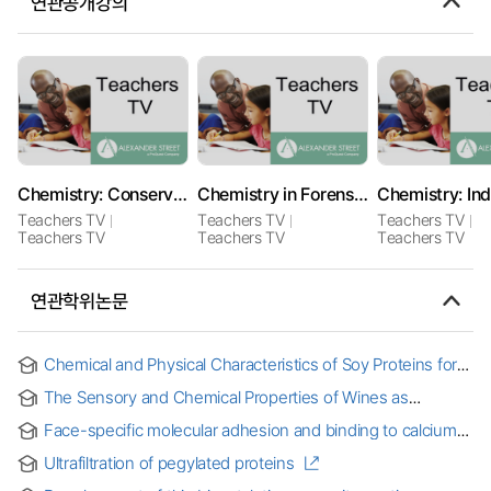
연관공개강의
Chemistry: Conservation of Mass
Chemistry in Forensics
Chemistry: Ind
Teachers TV
Teachers TV
Teachers TV
Teachers TV
Teachers TV
Teachers TV
연관학위논문
Chemical and Physical Characteristics of Soy Proteins for
New Industrial Applications
The Sensory and Chemical Properties of Wines as
Influenced by the Presence of Different Wine Bacteria and
Face-specific molecular adhesion and binding to calcium
Yeasts
oxalate monohydrate: Implication for kidney stone
Ultrafiltration of pegylated proteins
formation