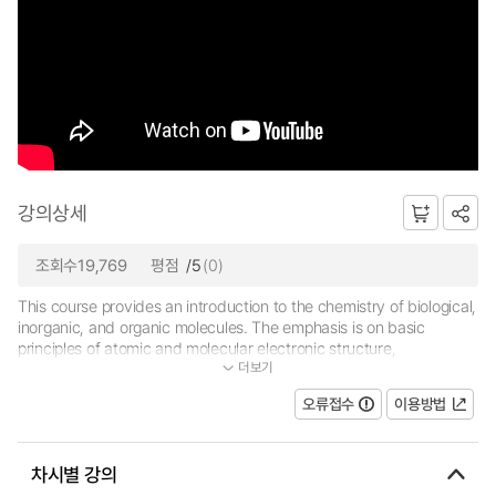
강의상세
조회수19,769
평점
/5
(0)
This course provides an introduction to the chemistry of biological,
inorganic, and organic molecules. The emphasis is on basic
principles of atomic and molecular electronic structure,
더보기
thermodynamics, acid-base and redox equilibria, chemical kineti...
오류접수
이용방법
차시별 강의