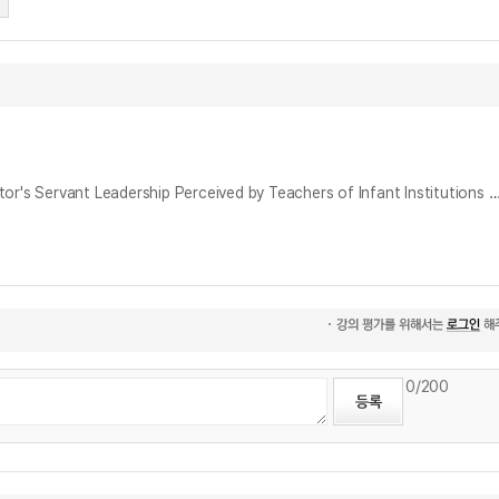
영유아기관 교사가 인식하는 원장의 서번트리더십이 교사의 조직몰입 및 자기개발 욕구에 미치는 영향 : 향유신념의 매개효과 = The Effect of the Director's Servant Leadership Perceived by Teachers of Infant Institutions on Teachers' Organizational Immersion and Self-Development Desire: 
0
/200