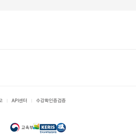
고
API센터
수강확인증검증