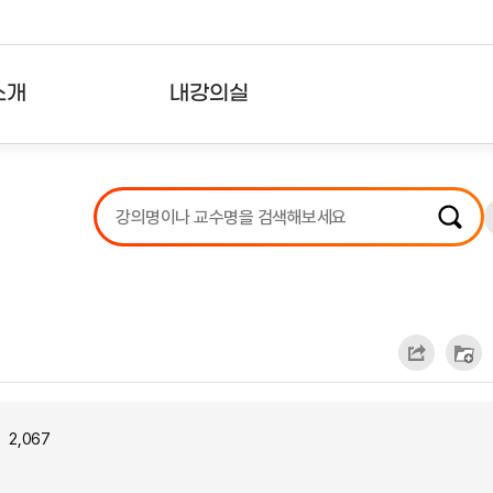
소개
내강의실
?
강의리스트
수강확인증강의
사용자의견
내강의클립
2,067