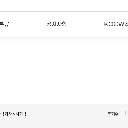
분류
공지사항
KOCW
강의
공지사항
KOCW란
강의
뉴스레터
활용안내
분야
주요통계현황
발자취
강의
서비스도움말
고객센터
과학기타 >사회학
조회수