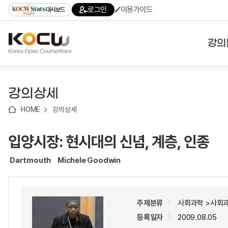
로
로
로
바
로그인
이용가이드
대시보드
가
가
가
로
기
기
기
가
(skip
기
to
강의
content)
대학
강의상세
기관
HOME
강의상세
전공
입양시장: 현시대의 신념, 계층, 인종
테마
Dartmouth
Michele Goodwin
주제분류
사회과학 >사회
등록일자
2009.08.05