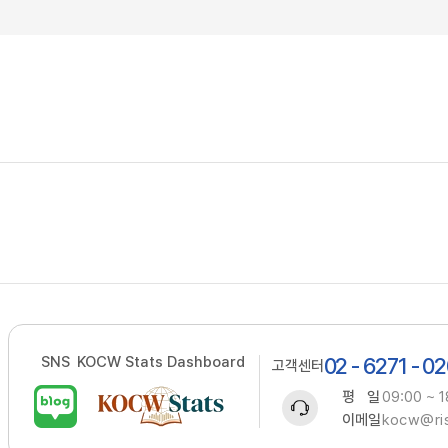
SNS
KOCW Stats Dashboard
02 - 6271 - 0
고객센터
평 일
09:00 ~ 1
이메일
kocw@ris