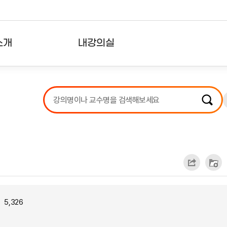
소개
내강의실
?
강의리스트
수강확인증강의
사용자의견
내강의클립
5,326