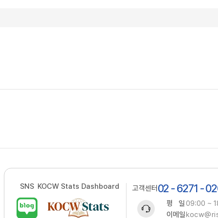
SNS
KOCW Stats Dashboard
02 - 6271 - 0
고객센터
평 일
09:00 ~ 1
이메일
kocw@ris