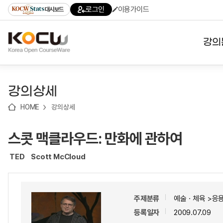
로
로
로
바
로그인
이용가이드
대시보드
가
가
가
로
기
기
기
가
(skip
기
to
강의
content)
대학
강의상세
기관
HOME
강의상세
전공
스콧 맥클라우드: 만화에 관하여
테마
TED
Scott McCloud
주제분류
예술ㆍ체육 >응
등록일자
2009.07.09