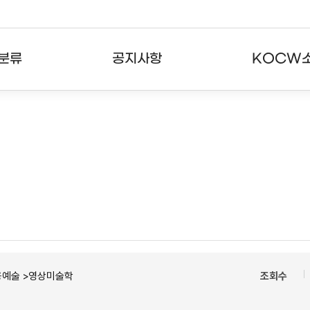
분류
공지사항
KOCW
강의
공지사항
KOCW란
강의
뉴스레터
활용안내
분야
주요통계현황
발자취
강의
서비스도움말
고객센터
용예술 >영상미술학
조회수